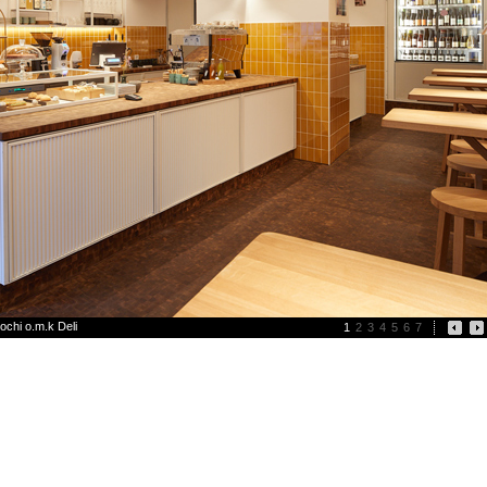
ochi o.m.k Deli
1
2
3
4
5
6
7