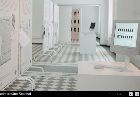
edenkstätte Steinhof
1
2
3
4