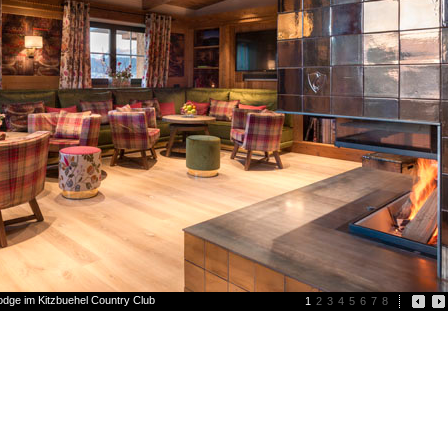
odge im Kitzbuehel Country Club
1
2
3
4
5
6
7
8