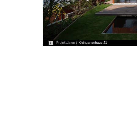
Projektdaten
Kleingartenhaus J1